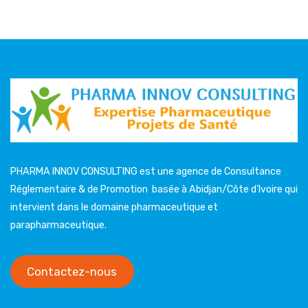
VISITING CARD
£
30.00
PHARMA INNOV CONSULTING est une agence de Consultance
Réglementaire & de Promotion basée à Abidjan/Côte d’Ivoire qui
intervient dans le domaine pharmaceutique et
parapharmaceutique.
Contactez-nous