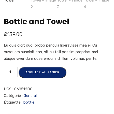
Bottle and Towel
£
139.00
Eu duis dicit duo, probo pericula liberavisse mea ei. Cu
nusquam suscipit eos, sit cu falli possim propriae, mei
ubique vivendum quaerendum id. Illum volumus per te.
AJOUTER AU PANIER
UGS :
069512DC
Catégorie :
General
Étiquette :
bottle