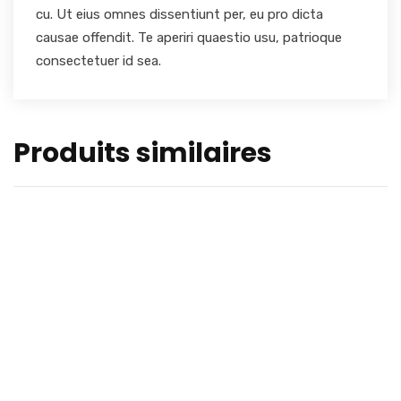
cu. Ut eius omnes dissentiunt per, eu pro dicta
causae offendit. Te aperiri quaestio usu, patrioque
consectetuer id sea.
Produits similaires
MOBILE
£
2,000.00
LEAFLET
£
10.00
HEADPHONE
£
150.00