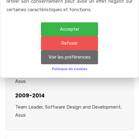
retirer son consentement peut avoir un effet négatif sur
certaines caractéristiques et fonctions.
Areas of Expertise
2017-Present
Accepter
Massachusetts Institute of Technology,
Refuser
Computer Engineering
Voir les préférences
2014-2017
Politique de cookies
Team Leader, Software Design and Development,
Asus
2009-2014
Team Leader, Software Design and Development,
Asus