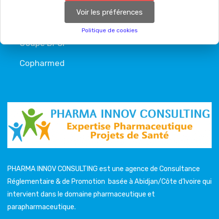
Tedispharma
Voir les préférences
UbiPharma
Politique de cookies
Goupe DPCI
Copharmed
PHARMA INNOV CONSULTING est une agence de Consultance
Réglementaire & de Promotion basée à Abidjan/Côte d’Ivoire qui
intervient dans le domaine pharmaceutique et
parapharmaceutique.